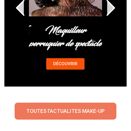
ion SFX
Maquilleur
Ma
perruquier de spectacle
Pro
IR
DÉCOUVRIR
D
TOUTES l'ACTUALITES MAKE-UP