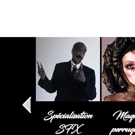
Spécialisation
Maqui
SFX
perruq