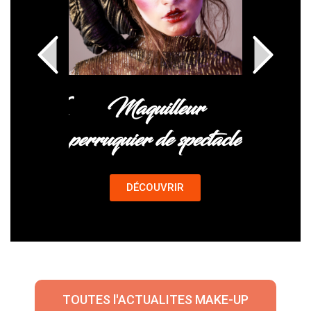
ion SFX
Maquilleur
Ma
perruquier de spectacle
Pro
IR
DÉCOUVRIR
D
TOUTES l'ACTUALITES MAKE-UP