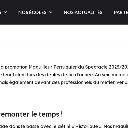
S
NOS ÉCOLES
NOS ACTUALITÉS
PARTE
la promotion
Maquilleur Perruquier du Spectacle
2023/202
e leur talent lors des
défilés de fin d’année
. Au sein même 
ais également devant des professionnels du métier, venus
remonter le temps !
ge dans le passé avec le défilé « Historique »
. Nos maquil