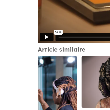
Article similaire
 Roubaix et Acte
Masterclass de Camille Delattre : L’art 